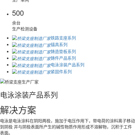
500
余台
生产检测设备
铁路支座系列
锚具系列
铸造垫板系列
铸件产品系列
电泳涂装产品系列
紧固件系列
紧固件系列
铁路支座系列
锚具系列
铸造垫板系列
铸件产品系列
电泳涂装产品系列
紧固件系列
铁路支座系列
解决方案
解决方案
解决方案
解决方案
解决方案
解决方案
解决方案
解决方案
紧固件是作紧固连接用且应用极为广泛的一类机械零件。 它的特点是品
主要从事铁路支座生产及服务，产品广泛应用于铁路桥梁、公路桥梁等工
主要从事铁路支座生产及服务，产品广泛应用于铁路桥梁、公路桥梁等工
护轨垫板是指设置于辙叉护轨和岔枕之间，为护轨和走行轨)提供牢固联
主要产品有铸钢件、铸铁件、球墨铸铁、灰口铸铁。
电泳是电泳涂料在阴阳两极，施加于电压作用下，带电荷的涂料离子移动
紧固件是作紧固连接用且应用极为广泛的一类机械零件。 它的特点是品
主要从事铁路支座生产及服务，产品广泛应用于铁路桥梁、公路桥梁等工
种规格繁多，性能用途各异，而且标准化、系列化、通用化的种度也极
程。 拥有工业产品生产许可证、CRCC铁路产品认证证书、CE认证证
程。 拥有工业产品生产许可证、CRCC铁路产品认证证书、CE认证证
结条件，确保护轨轮缘槽宽度和行车的垫板。
查看详情
到阴极 并与阴极表面所产生的碱性物质作用形成不溶解物，沉积于工件
种规格繁多，性能用途各异，而且标准化、系列化、通用化的种度也极
程。 拥有工业产品生产许可证、CRCC铁路产品认证证书、CE认证证
高。
书、CCPC交通产品认证证书。
书、CCPC交通产品认证证书。
查看详情
表面。
高。
书、CCPC交通产品认证证书。